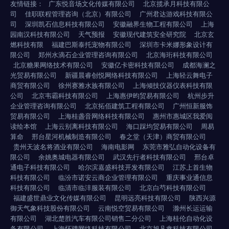
友情链接：
广东悦音场文化传媒有限公司
北京揽承月科技有限公
司
佳职联程管理咨询（北京）有限公司
广州君达游戏科技有限公
司
深圳凯石信息科技有限公司
安徽融界生物工程有限公司
上海
园南汉科技有限公司
天气预报
安徽现代建筑安全研究院
北京玄
燃科技有限
福建巴斯泰托宠物有限公司
深圳市卡米娜形象设计有
限公司
郑州水滴石企业管理咨询有限公司
北京海珩科技有限公司
北京糖果网络技术有限公司
安徽亿卡密科技有限公司
成都海澜之
光贸易有限公司
新疆晨睿创悦网络科技有限公司
上海轻云舞电子
商贸有限公司
徐州赛雅水族有限公司
上海倾技仪器仪表科技有限
公司
北京韦霸科技有限公司
上海惠伊昀贸易有限公司
杭州步升
企业管理咨询有限公司
北京拓佰建筑工程有限公司
广州恒新服饰
贸易有限公司
上海桂盏音网络科技有限公司
惠州市惠城区我爱阅
读绘本馆
上海云别离科技有限公司
海口踩均贸易有限公司
周易
算命
邢台星河机械制造有限公司
春之堂（天津）商贸有限公司
贵州天波名将酒业有限公司
海南电影网
东莞市雅弘自动化设备有
限公司
余姚奥城电器有限公司
武汉先行者科技有限公司
邢台卓
通电子科技有限公司
哈尔滨嘉盛科技开发有限公司
江苏上首生物
科技有限公司
临汾市诺安云商企业管理有限公司
重庆事业通信息
科技有限公司
临清市临沣服装有限公司
北京白芍科技有限公司
福建盛世鼎业文化传媒有限公司
昆明远亮科技有限公司
陕西兴源
御天气象科技股份有限公司
云南悦空贸易有限公司
滁州长运运输
有限公司
湖北楚胜汽车有限公司销售二分公司
上海桂伦自动化设
备有限公司
上海怀骋网络科技有限公司
北京旭凡鑫科技有限公司